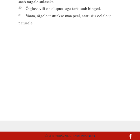
saab targale sulaseks.
30
Õiglase vili on elupuu, aga tark saab hinged.
31
Vaata, õigele tasutakse maa peal, saati siis õelale ja
patusele.
© AD 2005-2022
Eesti Piibliselts