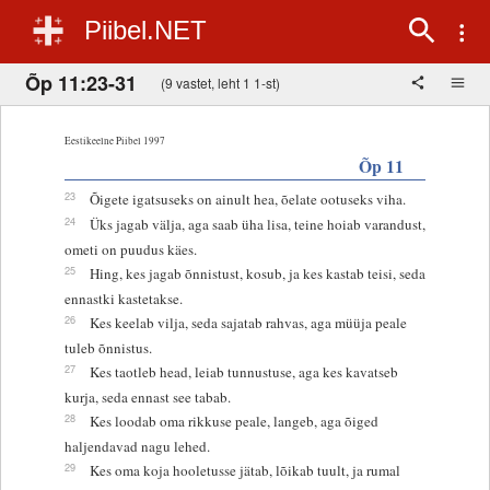
Piibel.NET
Õp 11:23-31
(9 vastet, leht 1 1-st)
Eestikeelne Piibel 1997
Õp 11
23
Õigete igatsuseks on ainult hea, õelate ootuseks viha.
24
Üks jagab välja, aga saab üha lisa, teine hoiab varandust,
ometi on puudus käes.
25
Hing, kes jagab õnnistust, kosub, ja kes kastab teisi, seda
ennastki kastetakse.
26
Kes keelab vilja, seda sajatab rahvas, aga müüja peale
tuleb õnnistus.
27
Kes taotleb head, leiab tunnustuse, aga kes kavatseb
kurja, seda ennast see tabab.
28
Kes loodab oma rikkuse peale, langeb, aga õiged
haljendavad nagu lehed.
29
Kes oma koja hooletusse jätab, lõikab tuult, ja rumal