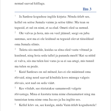
nemad saavad küllaga.
Ilm 3
1
Ja Sardese koguduse inglile kirjuta: Nõnda ütleb see,
kellel on seitse Jumala vaimu ja seitse tähte: Ma tean su
tegusid, et sul on nimi, et sa elad. Ometi oled sa surnud.
2
Ole valvas ja hoia, mis on veel jäänud; seegi on juba
suremas, sest ma ei ole leidnud su tegusid olevat täiuslikud
oma Jumala silmis.
3
Tuleta siis meelde, kuidas sa sõna oled vastu võtnud ja
kuulnud, ning hoia seda tallel ja paranda meelt! Kui sa nüüd
ei valva, siis ma tulen kui varas ja sa ei saa arugi, mis tunnil
ma tulen su peale.
4
Kuid Sardeses on sul mõned, kes ei ole määrinud oma
rõivaid, ning need saavad kõndida koos minuga valgeis
rõivais, sest nad on seda väärt.
5
Kes võidab, see riietatakse samamoodi valgete
rõivastega. Mina ei kustuta tema nime eluraamatust ning ma
tunnistan tema nime oma Isa ees ja Isa inglite ees.
6
Kellel kõrv on, see kuulgu, mida Vaim ütleb kogudustele!