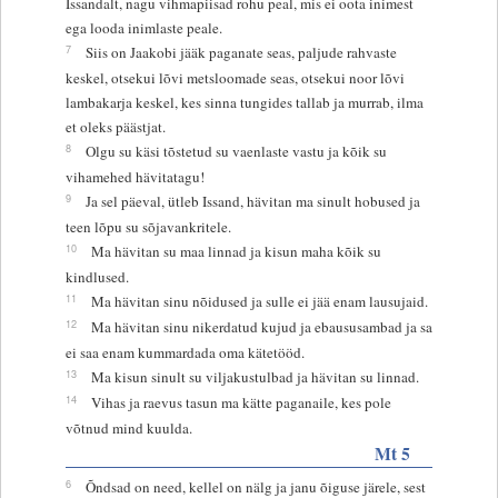
Issandalt, nagu vihmapiisad rohu peal, mis ei oota inimest
ega looda inimlaste peale.
7
Siis on Jaakobi jääk paganate seas, paljude rahvaste
keskel, otsekui lõvi metsloomade seas, otsekui noor lõvi
lambakarja keskel, kes sinna tungides tallab ja murrab, ilma
et oleks päästjat.
8
Olgu su käsi tõstetud su vaenlaste vastu ja kõik su
vihamehed hävitatagu!
9
Ja sel päeval, ütleb Issand, hävitan ma sinult hobused ja
teen lõpu su sõjavankritele.
10
Ma hävitan su maa linnad ja kisun maha kõik su
kindlused.
11
Ma hävitan sinu nõidused ja sulle ei jää enam lausujaid.
12
Ma hävitan sinu nikerdatud kujud ja ebaususambad ja sa
ei saa enam kummardada oma kätetööd.
13
Ma kisun sinult su viljakustulbad ja hävitan su linnad.
14
Vihas ja raevus tasun ma kätte paganaile, kes pole
võtnud mind kuulda.
Mt 5
6
Õndsad on need, kellel on nälg ja janu õiguse järele, sest