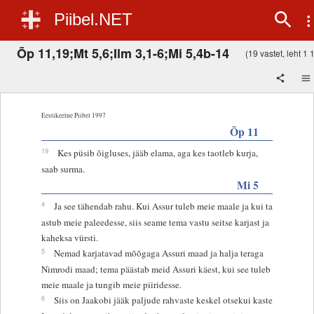
Piibel.NET
Õp 11,19;Mt 5,6;Ilm 3,1-6;Mi 5,4b-14
(19 vastet, leht 1 1
Eestikeelne Piibel 1997
Õp 11
19
Kes püsib õigluses, jääb elama, aga kes taotleb kurja,
saab surma.
Mi 5
4
Ja see tähendab rahu. Kui Assur tuleb meie maale ja kui ta
astub meie paleedesse, siis seame tema vastu seitse karjast ja
kaheksa vürsti.
5
Nemad karjatavad mõõgaga Assuri maad ja halja teraga
Nimrodi maad; tema päästab meid Assuri käest, kui see tuleb
meie maale ja tungib meie piiridesse.
6
Siis on Jaakobi jääk paljude rahvaste keskel otsekui kaste