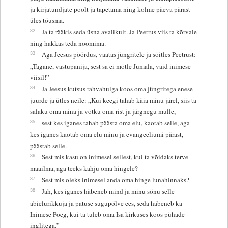
ja kirjatundjate poolt ja tapetama ning kolme päeva pärast
üles tõusma.
32
Ja ta rääkis seda üsna avalikult. Ja Peetrus viis ta kõrvale
ning hakkas teda noomima.
33
Aga Jeesus pöördus, vaatas jüngritele ja sõitles Peetrust:
„Tagane, vastupanija, sest sa ei mõtle Jumala, vaid inimese
viisil!”
34
Ja Jeesus kutsus rahvahulga koos oma jüngritega enese
juurde ja ütles neile: „Kui keegi tahab käia minu järel, siis ta
salaku oma mina ja võtku oma rist ja järgnegu mulle,
35
sest kes iganes tahab päästa oma elu, kaotab selle, aga
kes iganes kaotab oma elu minu ja evangeeliumi pärast,
päästab selle.
36
Sest mis kasu on inimesel sellest, kui ta võidaks terve
maailma, aga teeks kahju oma hingele?
37
Sest mis oleks inimesel anda oma hinge lunahinnaks?
38
Jah, kes iganes häbeneb mind ja minu sõnu selle
abielurikkuja ja patuse sugupõlve ees, seda häbeneb ka
Inimese Poeg, kui ta tuleb oma Isa kirkuses koos pühade
inglitega.”