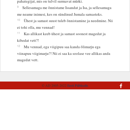
pahategijat, mis on tulvil surmavat mürki.
9
Sellesamaga me õnnistame Issandat ja Isa, ja sellesamaga
me neame inimesi, kes on sündinud Jumala sarnasteks.
10
Ühest ja samast suust tuleb õnnistamine ja needmine. Nii
ei tohi olla, mu vennad!
11
Kas allikast keeb ühest ja samast soonest magedat ja
kibedat vett?!
12
Mu vennad, ega viigipuu saa kanda õlimarju ega
viinapuu viigimarju?! Nii ei saa ka soolase vee allikas anda
magedat vett.
© AD 2005-2022
Eesti Piibliselts