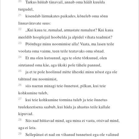
20
Tarkus hüüab tänavail, annab oma häält kuulda
turgudel,
21
kisendab lärmakates paikades, kõneleb oma sõnu
linnaväravate suus:
22
„Kui kaua te, rumalad, armastate rumalust? Kui kaua
meeldib hooplejail hoobelda ja alpidel vihata teadmist?
23
Pöörduge minu noomimise alla! Vaata, ma lasen teile
voolata oma vaimu, teen teile teatavaks oma sõnad.
24
Et ma olen kutsunud, aga te olete tõrkunud, olen
sirutanud oma käe, aga ükski pole tähele pannud,
25
ja et te pole hoolinud mitte ühestki minu nõust ega ole
tahtnud mu noomimist,
26
siis naeran minagi teie õnnetust, pilkan, kui teie
kohkumine tuleb,
27
kui teie kohkumine tormina tuleb ja teie õnnetus
tuulekeerisena saabub, kui häda ja ahastus teile kallale
kipuvad.
28
Siis nad hüüavad mind, aga mina ei vasta, otsivad mind,
aga ei leia.
29
Sellepärast et nad on vihanud tunnetust ega ole valinud