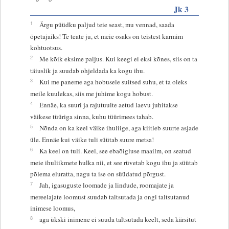
Jk 3
1
Ärgu püüdku paljud teie seast, mu vennad, saada
õpetajaiks! Te teate ju, et meie osaks on teistest karmim
kohtuotsus.
2
Me kõik eksime paljus. Kui keegi ei eksi kõnes, siis on ta
täiuslik ja suudab ohjeldada ka kogu ihu.
3
Kui me paneme aga hobusele suitsed suhu, et ta oleks
meile kuulekas, siis me juhime kogu hobust.
4
Ennäe, ka suuri ja rajutuulte aetud laevu juhitakse
väikese tüüriga sinna, kuhu tüürimees tahab.
5
Nõnda on ka keel väike ihuliige, aga kiitleb suurte asjade
üle. Ennäe kui väike tuli süütab suure metsa!
6
Ka keel on tuli. Keel, see ebaõigluse maailm, on seatud
meie ihuliikmete hulka nii, et see rüvetab kogu ihu ja süütab
põlema eluratta, nagu ta ise on süüdatud põrgust.
7
Jah, igasuguste loomade ja lindude, roomajate ja
mereelajate loomust suudab taltsutada ja ongi taltsutanud
inimese loomus,
8
aga ükski inimene ei suuda taltsutada keelt, seda kärsitut