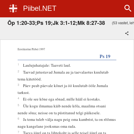
Piibel.NET
Õp 1:20-33;Ps 19;Jk 3:1-12;Mk 8:27-38
(53 vastet, leh
Eestikeelne Piibel 1997
Ps 19
1
Laulujuhatajale: Taaveti laul.
2
Taevad jutustavad Jumala au ja taevalaotus kuulutab
tema kätetööd.
3
Päev peab päevale kõnet ja öö kuulutab ööle Jumala
tarkust.
4
Ei ole see kõne ega sõnad, mille hääl ei kostaks.
5
Üle kogu ilmamaa käib nende kõla, maailma otsani
nende sõna; neisse on ta püstitanud telgi päikesele.
6
Ja tema tuleb välja nagu peig oma kambrist, ta on rõõmus
nagu kangelane jooksmas oma rada.
7
Taeva äärel on ta lähtekoht ja selle teisel äärel on ta