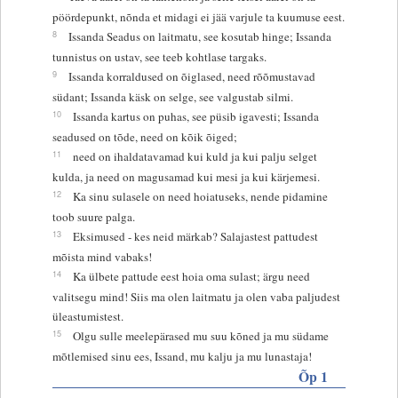
pöördepunkt, nõnda et midagi ei jää varjule ta kuumuse eest.
8
Issanda Seadus on laitmatu, see kosutab hinge; Issanda
tunnistus on ustav, see teeb kohtlase targaks.
9
Issanda korraldused on õiglased, need rõõmustavad
südant; Issanda käsk on selge, see valgustab silmi.
10
Issanda kartus on puhas, see püsib igavesti; Issanda
seadused on tõde, need on kõik õiged;
11
need on ihaldatavamad kui kuld ja kui palju selget
kulda, ja need on magusamad kui mesi ja kui kärjemesi.
12
Ka sinu sulasele on need hoiatuseks, nende pidamine
toob suure palga.
13
Eksimused - kes neid märkab? Salajastest pattudest
mõista mind vabaks!
14
Ka ülbete pattude eest hoia oma sulast; ärgu need
valitsegu mind! Siis ma olen laitmatu ja olen vaba paljudest
üleastumistest.
15
Olgu sulle meelepärased mu suu kõned ja mu südame
mõtlemised sinu ees, Issand, mu kalju ja mu lunastaja!
Õp 1