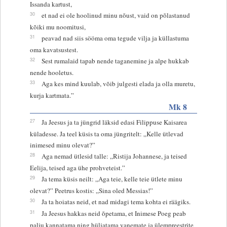
Issanda kartust,
30
et nad ei ole hoolinud minu nõust, vaid on põlastanud
kõiki mu noomitusi,
31
peavad nad siis sööma oma tegude vilja ja küllastuma
oma kavatsustest.
32
Sest rumalaid tapab nende taganemine ja alpe hukkab
nende hooletus.
33
Aga kes mind kuulab, võib julgesti elada ja olla muretu,
kurja kartmata.”
Mk 8
27
Ja Jeesus ja ta jüngrid läksid edasi Filippuse Kaisarea
küladesse. Ja teel küsis ta oma jüngritelt: „Kelle ütlevad
inimesed minu olevat?”
28
Aga nemad ütlesid talle: „Ristija Johannese, ja teised
Eelija, teised aga ühe prohveteist.”
29
Ja tema küsis neilt: „Aga teie, kelle teie ütlete minu
olevat?” Peetrus kostis: „Sina oled Messias!”
30
Ja ta hoiatas neid, et nad midagi tema kohta ei räägiks.
31
Ja Jeesus hakkas neid õpetama, et Inimese Poeg peab
palju kannatama ning hüljatama vanemate ja ülempreestrite